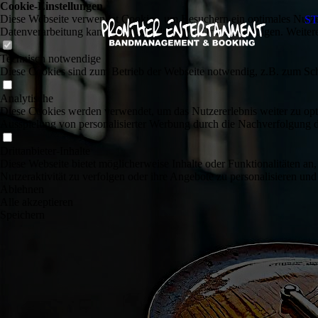
Cookie-Einstellungen
Diese Webseite verwendet Cookies, um Besuchern ein optimales Nutzerer
ST
Datenverarbeitung kann dann auch in einem Drittland erfolgen. Weiter
Technisch notwendige
Diese Cookies sind zum Betrieb der Webseite notwendig, z.B. zum Sch
Analytische
Diese Cookies werden verwendet, um das Nutzererlebnis weiter zu optim
Ausspielung von personalisierter Werbung durch die Nachverfolgung de
Drittanbieter-Inhalte
Diese Webseite bietet möglicherweise Inhalte oder Funktionalitäten an,
Nutzeraktivität zu verfolgen oder ihre Angebote zu personalisieren und
Ablehnen
Alle akzeptieren
Speichern