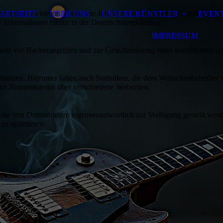
lebnis zu bieten. Bestimmte Inhalte von Drittanbietern werden nur ang
ARTSEITE
ÜBER UNS
UNSERE KÜNSTLER
EVENT
e Informationen hierzu in der Datenschutzerklärung.
IMPRESSUM
utz vor Hackerangriffen und zur Gewährleistung eines konsistenten un
ieren. Hierunter fallen auch Statistiken, die dem Webseitenbetreiber v
r Nutzeraktivität über verschiedene Webseiten.
 die von Drittanbietern eigenverantwortlich zur Verfügung gestellt wer
 zu optimieren.