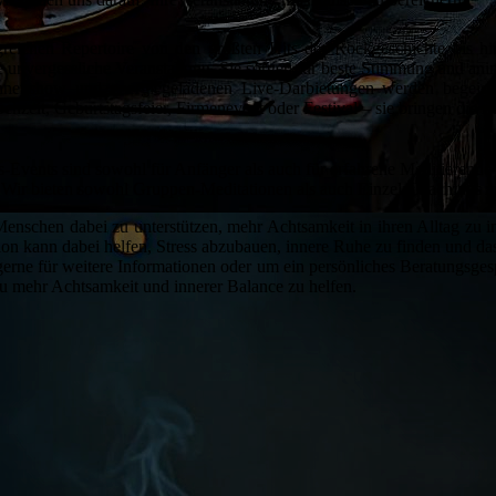
reichen Repertoire von den größten Hits der Rockgeschichte bis h
ne unvergessliche Veranstaltung. Sie sorgen für beste Stimmung und a
ühnenshow und energiegeladenen Live-Darbietungen werden begeiste
chzeit, Geburtstagsfeier, Firmenevent oder Festival – sie bringen die ri
-Events sind sowohl für Anfänger als auch für erfahrene Meditierende 
 Wir bieten sowohl Gruppen-Meditationen als auch Einzel-Coachings a
 Menschen dabei zu unterstützen, mehr Achtsamkeit in ihren Alltag zu 
ion kann dabei helfen, Stress abzubauen, innere Ruhe zu finden und da
erne für weitere Informationen oder um ein persönliches Beratungsgesp
 mehr Achtsamkeit und innerer Balance zu helfen.