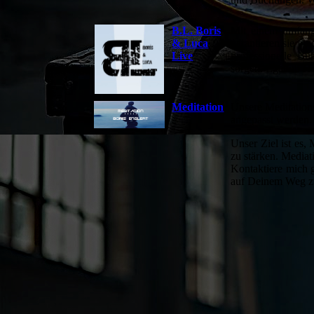
B.L. Boris
Mit einem umfang
& Luca
garantieren sie ei
Live
professionelle B
sorgen. Egal ob Ho
Meditation
Unsere Meditations
angepasst werden.
Unser Ziel ist es,
zu stärken. Mediat
Kontaktiere mich g
auf Deinem Weg zu