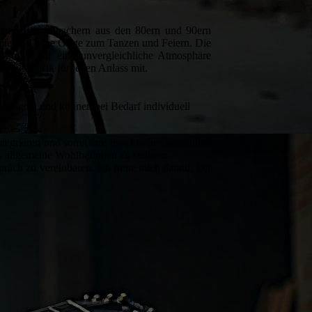
in zu Party-Krachern aus den 80ern und 90ern
nimieren Deine Gäste zum Tanzen und Feiern. Die
rn und für eine unvergleichliche Atmosphäre
chtige Musik für jeden Anlass mit.
geeignet und können bei Bedarf individuell
n.
integrieren und somit ihre psychische Gesundheit
s allgemeine Wohlbefinden zu steigern.
räch zu vereinbaren. Ich freue mich darauf, Dir