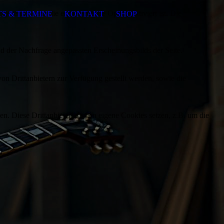
ezeigt, wenn die entsprechende Option aktiviert ist. Die
S & TERMINE
KONTAKT
SHOP
d der Nachfrage angepassten Erscheinungsbilds der Seite.
on Drittanbietern zur Verfügung gestellt werden, sowie die
den. Diese Drittanbieter können eigene Cookies setzen, z.B. um die