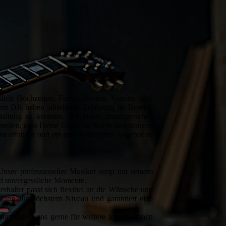
lich Hochzeiten, Feierlichkeiten, Vereins- und
nsere DJs haben jahrelange Erfahrung im Bereich
staltung zu kreieren. Mit einem umfangreichen
rstellen, dass Deine Gäste die Nacht durchtanzen
u erfahren und ein unverbindliches Angebot zu
nser professioneller Musiker sorgt mit seinem
und unvergessliche Momente.
erhalter passt sich flexibel an die Wünsche und
ltung auf höchstem Niveau und garantiert eine
Kontaktiere uns gerne für weitere Informationen