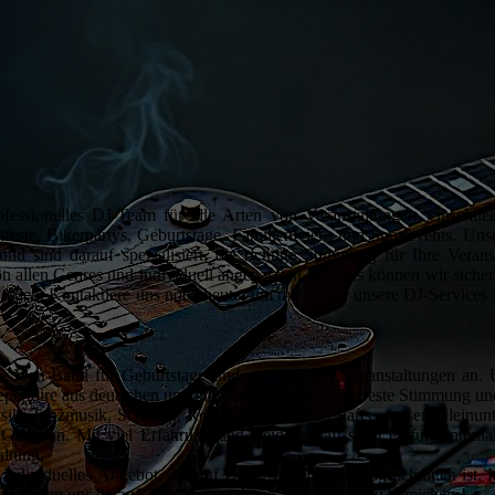
ofessionelles DJ-Team für alle Arten von Veranstaltungen, einschließ
dtfeste, Bikerpartys, Geburtstage, Familienfeiern und Sportevents. U
und sind darauf spezialisiert, die richtige Stimmung für Ihre Veran
n allen Genres und individuell angepassten Playlists können wir siche
rden. Kontaktiere uns noch heute, um mehr über unsere DJ-Services z
e-Man-Band für Geburtstage und viele weitere Veranstaltungen an. U
epertoire aus deutschen und internationalen Hits für beste Stimmung 
ik, Tanzmusik, Schlager, Rock oder aktuelle Charts - unser Alleinunt
 Gäste an. Mit viel Erfahrung und Leidenschaft sorgt er für Unterha
altung.
 individuelles Angebot, das auf Deine Bedürfnisse zugeschnitten ist. 
 freuen uns darauf, Ihre Veranstaltung musikalisch zu bereichern!