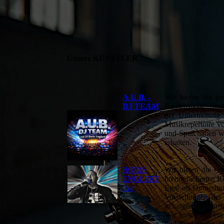
Unsere KÜNSTLER
A.U.B. -
Wir bieten ein pr
DJ TEAM
Betriebsfeste, Sta
der Unterhaltung 
Musikrepertoire vo
und Spaß haben we
erhalten.
BORIS
Wir bieten die On
ENGLERT
breitgefächerten R
live
Egal ob Dinnermus
Vorstellungen der
gelungene Veranst
Wir bieten Dir ein
und Buchungen. Wir